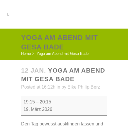
YOGA AM ABEND MIT
GESA BADE
Home
>
Yoga am Abend mit Gesa Bade
12 JAN.
YOGA AM ABEND
MIT GESA BADE
Posted at 16:12h
in
by
Eike Philip Berz
Yoga
19:15
–
20:15
am
19. März 2026
Abend
mit
Den Tag bewusst ausklingen lassen und