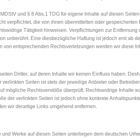
1 MDStV und § 8 Abs.1 TDG für eigene Inhalte auf diesen Seit
icht verpflichtet, die von ihnen übermittelten oder gespeichert
htswidrige Tätigkeit hinweisen. Verpflichtungen zur Entfernung
n unberührt. Eine diesbezügliche Haftung ist jedoch erst ab de
n von entsprechenden Rechtsverletzungen werden wir diese In
iten Dritter, auf deren Inhalte wir keinen Einfluss haben. Desh
erlinkten Seiten ist stets der jeweilige Anbieter oder Betreiber 
uf mögliche Rechtsverstöße überprüft. Rechtswidrige Inhalte wa
lle der verlinkten Seiten ist jedoch ohne konkrete Anhaltspunkt
n wir derartige Links umgehend entfernen.
lte und Werke auf diesen Seiten unterliegen dem deutschen Urhebe