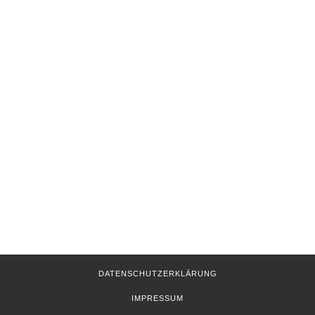
VEREINE
FREIWILLIGE FEUERWEHR
FÖRDERVEREIN ALTE
SCHULE MÜSSEN E.V.
DATENSCHUTZERKLÄRUNG
IMPRESSUM