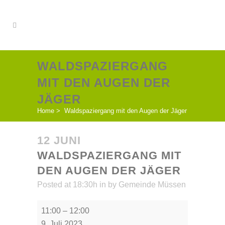
WALDSPAZIERGANG
MIT DEN AUGEN DER
JÄGER
Home
>
Waldspaziergang mit den Augen der Jäger
12 JUNI
WALDSPAZIERGANG MIT
DEN AUGEN DER JÄGER
Posted at 18:30h
in
by
Gemeinde Müssen
Waldspaziergang
11:00
–
12:00
mit
9. Juli 2023