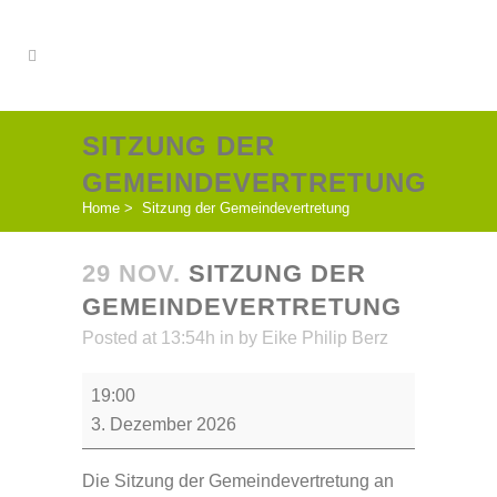
SITZUNG DER
GEMEINDEVERTRETUNG
Home
>
Sitzung der Gemeindevertretung
29 NOV.
SITZUNG DER
GEMEINDEVERTRETUNG
Posted at 13:54h
in
by
Eike Philip Berz
Sitzung
19:00
der
3. Dezember 2026
Gemeindevertretung
Die Sitzung der Gemeindevertretung an