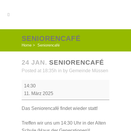
SENIORENCAFÉ
Home
>
Seniorencafé
24 JAN.
SENIORENCAFÉ
Posted at 18:35h
in
by
Gemeinde Müssen
Seniorencafé
14:30
11. März 2025
Das Seniorencafé findet wieder statt!
Treffen wir uns um 14:30 Uhr in der Alten
Schule (Haus der Generationen)!