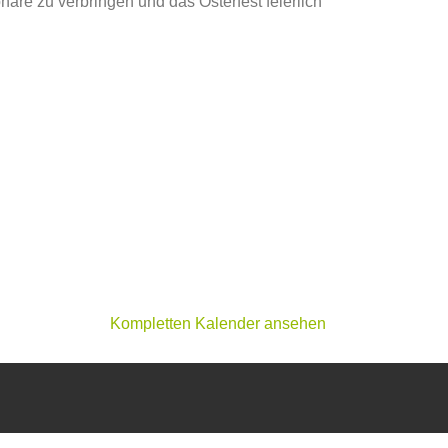
re zu verbringen und das Osterfest feierlich
Kompletten Kalender ansehen
T