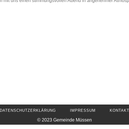
m mit uns einen stimmungsvollen Abend in angenehmer Atmosphä
DATENSCHUTZERKLÄRUNG
IMPRESSUM
KONTAK
© 2023 Gemeinde Müssen