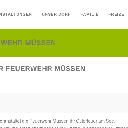
NSTALTUNGEN
UNSER DORF
FAMILIE
FREIZEI
RWEHR MÜSSEN
R FEUERWEHR MÜSSEN
eranstaltet die Feuerwehr Müssen ihr Osterfeuer am See.