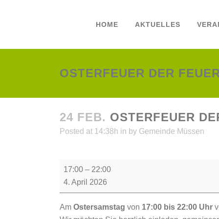
HOME
AKTUELLES
VERA
OSTERFEUER DER FEUE
24 FEB.
OSTERFEUER DE
Posted at 14:38h
in
by
Gemeinde Müssen
Osterfeuer
17:00
–
22:00
der
4. April 2026
Feuerwehr
Müssen
Am
Ostersamstag
von
17:00 bis 22:00 Uhr
v