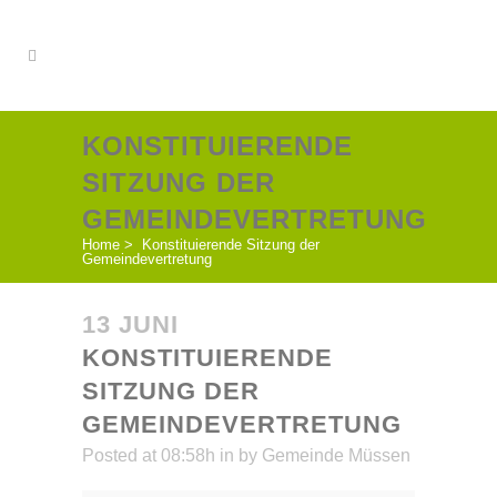
KONSTITUIERENDE
SITZUNG DER
GEMEINDEVERTRETUNG
Home
>
Konstituierende Sitzung der
Gemeindevertretung
13 JUNI
KONSTITUIERENDE
SITZUNG DER
GEMEINDEVERTRETUNG
Posted at 08:58h
in
by
Gemeinde Müssen