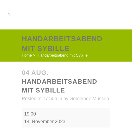
HANDARBEITSABEND
MIT SYBILLE
Home
>
Handarbeitsabend mit Sybille
04 AUG.
HANDARBEITSABEND
MIT SYBILLE
Posted at 17:50h
in
by
Gemeinde Müssen
Handarbeitsabend
19:00
mit
14. November 2023
Sybille