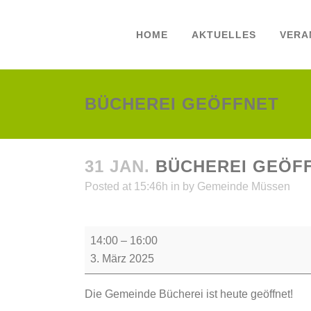
HOME
AKTUELLES
VERA
BÜCHEREI GEÖFFNET
31 JAN.
BÜCHEREI GEÖF
Posted at 15:46h
in
by
Gemeinde Müssen
Bücherei
14:00
–
16:00
geöffnet
3. März 2025
Die Gemeinde Bücherei ist heute geöffnet!