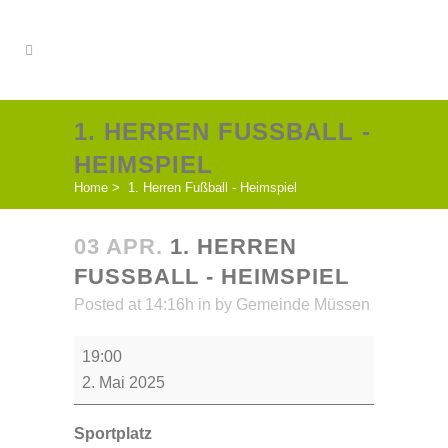
1. HERREN FUSSBALL - H
EIMSPIEL
Home
>
1. Herren Fußball - Heimspiel
03 APR.
1. HERREN
FUSSBALL - HEIMSPIEL
Posted at 14:16h
in
by
Gemeinde Müssen
1.
19:00
Herren
2. Mai 2025
Fußball
-
Sportplatz