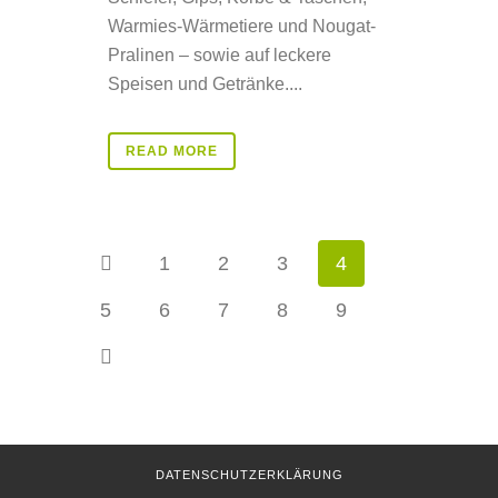
Warmies-Wärmetiere und Nougat-
Pralinen – sowie auf leckere
Speisen und Getränke....
READ MORE
1
2
3
4
5
6
7
8
9
DATENSCHUTZERKLÄRUNG